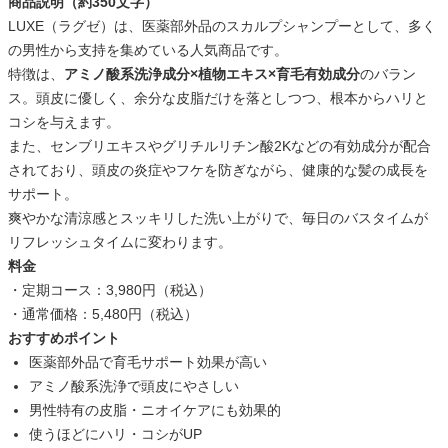
商品説明（約350文字）
LUXE（ラグゼ）は、医薬部外品のスカルプシャンプーとして、多く
の男性から支持を集めている人気商品です。
特徴は、
アミノ酸系洗浄成分×植物エキス×育毛有効成分
のバラン
ス。頭皮に優しく、余分な皮脂だけを落としつつ、根本からハリと
コシを与えます。
また、センブリエキスやグリチルリチン酸2Kなどの有効成分が配合
されており、頭皮の炎症やフケを防ぎながら、健康的な髪の成長を
サポート。
爽やかな清涼感とスッキリした洗い上がりで、毎日のバスタイムが
リフレッシュタイムに変わります。
料金
・定期コース：3,980円（税込）
・通常価格：5,480円（税込）
おすすめポイント
医薬部外品で育毛サポート効果が高い
アミノ酸系洗浄で頭皮にやさしい
男性特有の皮脂・ニオイケアにも効果的
使うほどにハリ・コシがUP