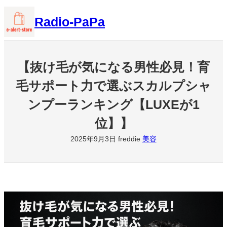
内
Radio-PaPa
容
を
ス
キ
【抜け毛が気になる男性必見！育
ッ
毛サポート力で選ぶスカルプシャ
プ
ンプーランキング【LUXEが1
位】】
2025年9月3日
freddie
美容