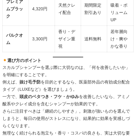
プレミア
天然クレ
期間限定
吸着・ボ
ムブラッ
4,320円
イ配合
割引あり
リューム
ク
UP
香り・デ
若年層向
バルクオ
3,300円
ザイン重
送料無料
け・爽や
ム
視
かな香り
選び方のポイント
スカルプシャンプーを選ぶ際に大切なのは、「何を改善したいか」
を明確にすることです。
例えば、
抜け毛予防
を目的とするなら、医薬部外品の有効成分配合
タイプ（LUXEなど）を選びましょう。
一方で、
頭皮のベタつき・フケ・かゆみ
を改善したいなら、アミノ
酸系やクレイ成分を含むシャンプーが効果的です。
さらに注目すべきは「継続のしやすさ」。刺激が強いものを選んで
しまうと、毎日の使用がストレスになり、結果的に効果を実感しづ
らくなります。
無理なく続けられる泡立ち・香り・コスパの良さも、実は大切な要