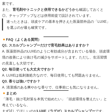
素です。
また、
育毛剤やトニックと併用できるかどうか
も確認しておくと
◎。チャップアップなどは併用前提で設計されています。
迷ったときは、頭皮ケアの基本を押さえた医薬部外品の「LUXE」
を選ぶのが最も確実です。
FAQ（よくある質問）
Q1. スカルプシャンプーだけで育毛効果はありますか？
A. 医薬部外品のLUXEのように有効成分が含まれている場合、頭皮環
境の改善により抜け毛の減少をサポートします。ただし、生活習慣
の見直しも大切です。
Q2. 毎日使っても大丈夫ですか？
A. LUXEは低刺激処方なので、毎日使用しても問題ありません。
Q3. 香りは強いですか？
A. 清潔感のある爽やかな香りで、仕事前にも気になりません。
まとめ
「薄毛・抜け毛対策を本気で始めたい」「頭皮環境を整えたい」と
考えているなら、
まず試してほしいのが
LUXE（ラグゼ）スカルプシャンプー
です。