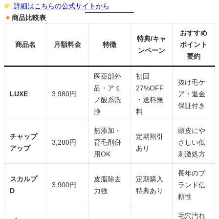
詳細はこちらの公式サイトから
商品比較表
おすすめ
特典/キャ
商品名
月額料金
特徴
ポイント
ンペーン
要約
医薬部外
初回
抜け毛ケ
品・アミ
27%OFF
LUXE
3,980円
ア・返金
ノ酸系洗
・送料無
保証付き
浄
料
無添加・
頭皮にや
チャップ
定期割引
3,280円
育毛剤併
さしい低
アップ
あり
用OK
刺激処方
長年のブ
スカルプ
皮脂除去
定期購入
3,900円
ランド信
D
力強
特典あり
頼性
毛穴汚れ