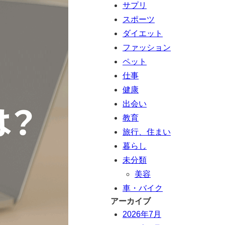
サプリ
スポーツ
ダイエット
ファッション
ペット
仕事
健康
出会い
教育
旅行、住まい
暮らし
未分類
美容
車・バイク
アーカイブ
2026年7月