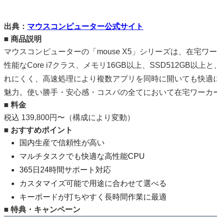
出典：
マウスコンピューター公式サイト
■ 商品説明
マウスコンピューターの「mouse X5」シリーズは、在宅
性能なCore i7クラス、メモリ16GB以上、SSD512
れにくく、高速処理により複数アプリを同時に開いても快適に
魅力。使い勝手・安心感・コスパの全てにおいて在宅ワーカ
■ 料金
税込 139,800円〜（構成により変動）
■ おすすめポイント
国内生産で信頼性が高い
マルチタスクでも快適な高性能CPU
365日24時間サポート対応
カスタマイズ可能で用途に合わせて選べる
キーボードが打ちやすく長時間作業に最適
■ 特典・キャンペーン