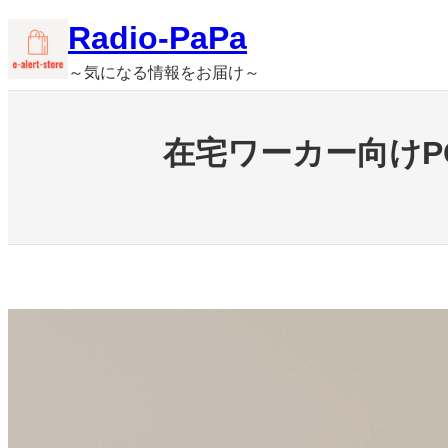
内
Radio-PaPa
容
～気になる情報をお届け～
を
ス
キ
在宅ワーカー向け
ッ
プ