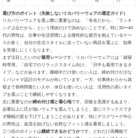
選び方のポイント（失敗しないリカバリーウェアの選定ガイド）
リカバリーウェアを選ぶ際に重要なのは、「有名だから」「ランキ
ング上位だから」という理由だけで決めないことです。特に30〜40
代の男性は、仕事や生活習慣による慢性的な疲労を抱えているケー
スが多く、自分の生活スタイルに合っていない商品を選ぶと、効果
を実感しにくくなります。
まず注目したいのが
着用シーン
です。リカバリーウェアには「就寝
時専用」「自宅でのリラックスタイム向け」「日中も着用できるタ
イプ」などがあります。睡眠中だけ使いたい人は、締め付けが少な
くパジャマ設計のモデルが向いています。一方、仕事終わりから就
寝まで長時間着たい人や、休日も使いたい人は、汎用性の高いタイ
プを選ぶことで継続しやすくなります。
次に重要なのが
締め付け感と着心地
です。回復を意識するあまり、
必要以上に圧が強いウェアを選んでしまうと、逆にリラックスでき
ず睡眠の質を下げてしまうことがあります。特にデスクワーク中心
の男性は、血流を妨げない自然なフィット感を重視しましょう。
三つ目のポイントは
継続できるかどうか
です。どれだけ高機能で