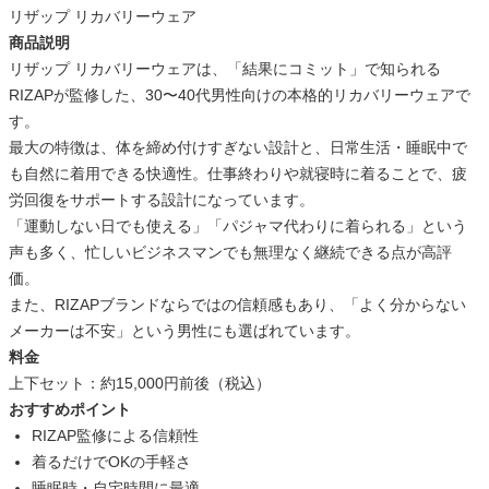
リザップ リカバリーウェア
商品説明
リザップ リカバリーウェアは、「結果にコミット」で知られる
RIZAPが監修した、30〜40代男性向けの本格的リカバリーウェアで
す。
最大の特徴は、体を締め付けすぎない設計と、日常生活・睡眠中で
も自然に着用できる快適性。仕事終わりや就寝時に着ることで、疲
労回復をサポートする設計になっています。
「運動しない日でも使える」「パジャマ代わりに着られる」という
声も多く、忙しいビジネスマンでも無理なく継続できる点が高評
価。
また、RIZAPブランドならではの信頼感もあり、「よく分からない
メーカーは不安」という男性にも選ばれています。
料金
上下セット：約15,000円前後（税込）
おすすめポイント
RIZAP監修による信頼性
着るだけでOKの手軽さ
睡眠時・自宅時間に最適