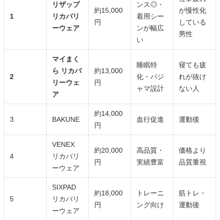
リザップ
ンス◎・
約15,000
が慢性化
1
リカバリ
着用シー
円
している
ーウェア
ンが幅広
男性
い
マイまく
睡眠特
寝ても疲
ら リカバ
約13,000
2
化・パジ
れが抜け
リーウェ
円
ャマ設計
ない人
ア
約14,000
3
BAKUNE
血行促進
運動後
円
VENEX
約20,000
高品質・
価格より
4
リカバリ
円
実績豊富
品質重視
ーウェア
SIXPAD
約18,000
トレーニ
筋トレ・
5
リカバリ
円
ング向け
運動後
ーウェア