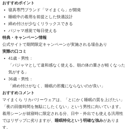
おすすめポイント
寝具専門ブランド「マイまくら」が開発
睡眠中の着用を前提とした快適設計
締め付けが少なくリラックスできる
パジャマ感覚で毎日使える
特典・キャンペーン情報
公式サイトで期間限定キャンペーンが実施される場合あり
実際の口コミ
41歳・男性：
「パジャマとして違和感なく使える。朝の体の重さが軽くなった
気がする」
36歳・男性：
「締め付けがなく、睡眠の邪魔にならないのが良い」
おすすめコメント
マイまくら リカバリーウェアは、「とにかく睡眠の質を上げたい」
「夜の回復時間を無駄にしたくない」という男性に向いています。
着用シーンが就寝時に限定される分、日中・外出でも使える汎用性
ではリザップに劣りますが、
睡眠特化という明確な強み
がありま
す。