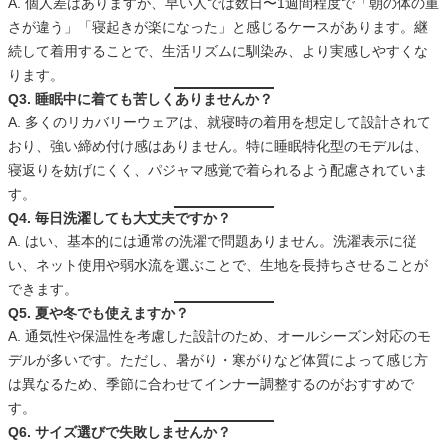
A. 個人差はありますが、早い人では数日〜1週間程度で「朝の体の重
さが違う」「寝起きが楽になった」と感じるケースがあります。継
続して着用することで、生活リズムに馴染み、より実感しやすくな
ります。
Q3. 睡眠中に着ても苦しくありませんか？
A. 多くのリカバリーウェアは、就寝時の着用を想定して設計されて
おり、強い締め付け感はありません。特に睡眠特化型のモデルは、
寝返りを妨げにくく、パジャマ感覚で着られるよう配慮されていま
す。
Q4. 毎日洗濯しても大丈夫ですか？
A. はい、基本的には通常の洗濯で問題ありません。洗濯表示に従
い、ネット使用や弱水流を選ぶことで、生地を長持ちさせることが
できます。
Q5. 夏や冬でも使えますか？
A. 通気性や保温性を考慮した設計のため、オールシーズン対応のモ
デルが多いです。ただし、暑がり・寒がりなど体質によって感じ方
は異なるため、季節に合わせてインナー調整するのがおすすめで
す。
Q6. サイズ選びで失敗しませんか？