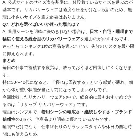
A. 公式サイトのサイズ表を基準に、普段着ているサイズを選ぶのが
基本です。リカバリーウェアは過度な圧をかけない設計のため、無
理に小さいサイズを選ぶ必要はありません。
Q7. どれを選べばいいか迷った場合は？
A. 着用シーンを明確に決めきれない場合は、
日常・自宅・睡眠まで
幅広く使える総合型のリカバリーウェア
を選ぶのがおすすめです。
迷ったらランキング1位の商品を選ぶことで、失敗のリスクを最小限
に抑えられます。
まとめ
毎日の仕事で蓄積する疲労は、放っておくほど回復しにくくなりま
す。
特に30〜40代になると、「寝れば回復する」という感覚が薄れ、朝
から体が重い状態が当たり前になってしまいがちです。
今回比較したリカバリーウェアの中で、総合的に最もおすすめでき
るのは「リザップ リカバリーウェア」です。
理由はシンプルで、
着用シーンの幅広さ・継続しやすさ・ブランド
信頼性
の3点が、他商品より明確に優れているからです。
睡眠中だけでなく、仕事終わりのリラックスタイムや休日の自宅時
間にも使えるため、