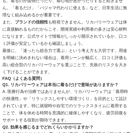
も、着るのが面倒だったり、着心地が悪かったりすると続きませ
ん。「着るだけ」「パジャマ代わりに使える」など、日常生活に無
理なく組み込めるかが重要です。
また、
ブランドの信頼性
も軽視できません。リカバリーウェアは体
に直接触れるものだからこそ、開発実績や利用者の多さは安心材料
になります。公式サイトで情報がしっかり開示されているか、口コ
ミ評価が安定しているかも確認しましょう。
最後に、「迷ったら総合力で選ぶ」という考え方も大切です。用途
を明確に決めきれない場合は、着用シーンが幅広く、口コミ評価も
高い総合型のリカバリーウェアを選ぶことで、失敗のリスクを大き
く下げることができます。
FAQ（よくある質問）
Q1. リカバリーウェアは本当に着るだけで意味がありますか？
A. 医療行為や治療ではありませんが、リカバリーウェアは「着用時
の快適性」や「リラックスしやすい環境づくり」を目的として設計
されています。特に就寝時や自宅でのリラックスタイムに着用する
ことで、体を休める時間を意識的に確保しやすくなり、疲労回復を
サポートする役割が期待できます。
Q2. 効果を感じるまでどれくらいかかりますか？