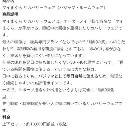
商品名
マイまくら リカバリーウェア（パジャマ・ルームウェア）
商品説明
マイまくら リカバリーウェアは、オーダーメイド枕で有名な「マイ
まくら」が手がける、睡眠中の回復を重視したリカバリーウェアで
す。
最大の特徴は、寝具専門ブランドならではの**「睡眠の質」へのこだ
わり**。就寝時の着用を前提に設計されており、締め付け感が少な
く、寝返りを妨げにくい作りになっています。
仕事の疲れを翌日に持ち越したくない30〜40代男性にとって、「寝
ている時間を回復に使える」という点は大きな魅力。
日中に着るよりも、
パジャマとして毎日自然に使える
ため、無理な
く継続しやすいのも評価ポイントです。
一方で、スポーツ用途や外出用というよりは完全に「睡眠特化
型」。
在宅時間・就寝時間が長い人に特に向いているリカバリーウェアで
す。
料金
上下セット：約13,000円前後（税込）