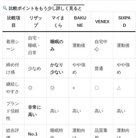
比較ポイントをもう少し詳しく見ると
比較項
リザッ
マイま
BAKU
SIXPA
VENEX
目
プ
くら
NE
D
自宅・
着用シ
睡眠の
自宅中
睡眠・
運動後
運動後
ーン
み
心
日常
締め付
かなり
やや強
やや強
少なめ
普通
け感
少ない
め
め
継続し
◎
◎
○
〇
△
やすさ
ブラン
非常に
ド信頼
高い
高い
高い
高い
高い
性
総合評
睡眠特
運動向
品質重
運動向
No.1
価
化
け
視
け