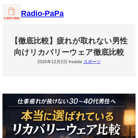
内
Radio-PaPa
容
を
ス
キ
【徹底比較】疲れが取れない男性
ッ
向けリカバリーウェア徹底比較
プ
2025年12月2日
freddie
スポーツ