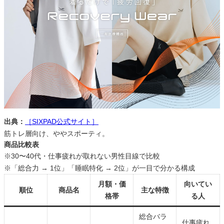
出典：
［SIXPAD公式サイト］
筋トレ層向け、ややスポーティ。
商品比較表
※30〜40代・仕事疲れが取れない男性目線で比較
※「総合力 → 1位」「睡眠特化 → 2位」が一目で分かる構成
月額・価
向いてい
順位
商品名
主な特徴
格帯
る人
総合バラ
仕事疲れ