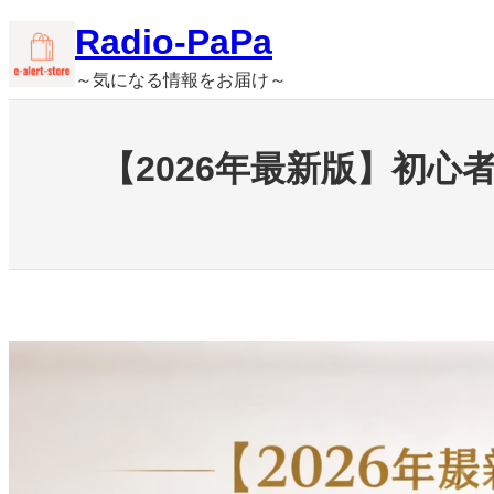
内
Radio-PaPa
容
～気になる情報をお届け～
を
ス
キ
【2026年最新版】初
ッ
プ