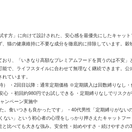
を試す方」に向けて設計された、安心感を最優先にしたキャット
ず、猫の健康維持に不要な成分を徹底的に排除しています。穀
ており、「いきなり高額なプレミアムフードを買うのは不安」
可能で、ライフスタイルに合わせて無理なく継続できます。公
されています。
ン時） ・2回目以降：通常定期価格 ※定期購入は回数縛りなし
心 ・初回約980円でお試しできる ・定期縛りなしでリスクが
キャンペーン実施中
した。食いつきも良かったです」 ・40代男性「定期縛りがない
たくない」という初心者の心理をしっかり押さえたキャットフー
社と比べても大きな強み。安全性・始めやすさ・続けやすさの