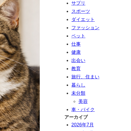
サプリ
スポーツ
ダイエット
ファッション
ペット
仕事
健康
出会い
教育
旅行、住まい
暮らし
未分類
美容
車・バイク
アーカイブ
2026年7月