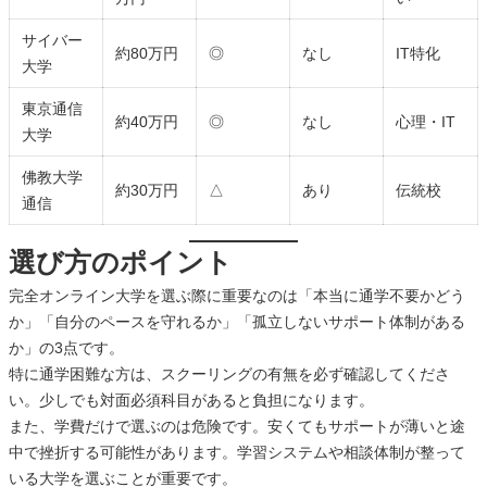
サイバー
約80万円
◎
なし
IT特化
大学
東京通信
約40万円
◎
なし
心理・IT
大学
佛教大学
約30万円
△
あり
伝統校
通信
選び方のポイント
完全オンライン大学を選ぶ際に重要なのは「本当に通学不要かどう
か」「自分のペースを守れるか」「孤立しないサポート体制がある
か」の3点です。
特に通学困難な方は、スクーリングの有無を必ず確認してくださ
い。少しでも対面必須科目があると負担になります。
また、学費だけで選ぶのは危険です。安くてもサポートが薄いと途
中で挫折する可能性があります。学習システムや相談体制が整って
いる大学を選ぶことが重要です。