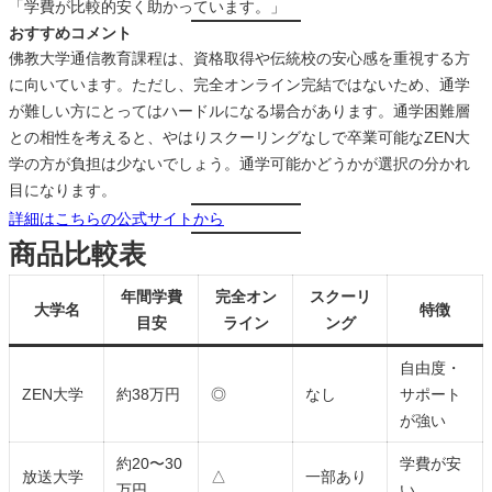
「学費が比較的安く助かっています。」
おすすめコメント
佛教大学通信教育課程は、資格取得や伝統校の安心感を重視する方
に向いています。ただし、完全オンライン完結ではないため、通学
が難しい方にとってはハードルになる場合があります。通学困難層
との相性を考えると、やはりスクーリングなしで卒業可能なZEN大
学の方が負担は少ないでしょう。通学可能かどうかが選択の分かれ
目になります。
詳細はこちらの公式サイトから
商品比較表
年間学費
完全オン
スクーリ
大学名
特徴
目安
ライン
ング
自由度・
ZEN大学
約38万円
◎
なし
サポート
が強い
約20〜30
学費が安
放送大学
△
一部あり
万円
い