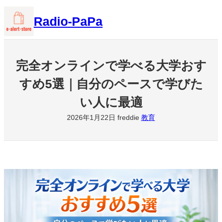
内
Radio-PaPa
容
を
ス
キ
完全オンラインで学べる大学おす
ッ
すめ5選｜自分のペースで学びた
プ
い人に最適
2026年1月22日
freddie
教育