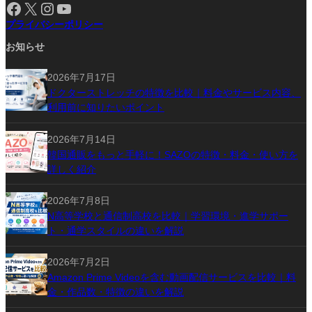
Facebook
X
Instagram
YouTube
プライバシーポリシー
お知らせ
2026年7月17日
ドクターストレッチの特徴を比較｜料金やサービス内容、
利用前に知りたいポイント
2026年7月14日
韓国通販をもっと手軽に！SAZOの特徴・料金・使い方を
詳しく紹介
2026年7月8日
N高等学校と通信制高校を比較｜学習環境・進学サポー
ト・通学スタイルの違いを解説
2026年7月2日
Amazon Prime Videoを含む動画配信サービスを比較｜料
金・作品数・特徴の違いを解説