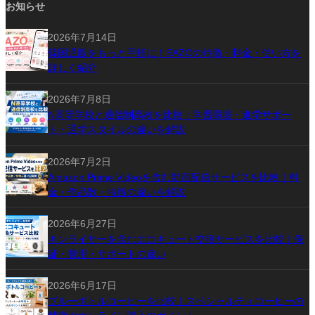
お知らせ
2026年7月14日
韓国通販をもっと手軽に！SAZOの特徴・料金・使い方を
詳しく紹介
2026年7月8日
N高等学校と通信制高校を比較｜学習環境・進学サポー
ト・通学スタイルの違いを解説
2026年7月2日
Amazon Prime Videoを含む動画配信サービスを比較｜料
金・作品数・特徴の違いを解説
2026年6月27日
キンライサーを含むエコキュート交換サービスを比較｜保
証・費用・サポートの違い
2026年6月17日
ブルーボトルコーヒーを比較｜スペシャルティコーヒーの