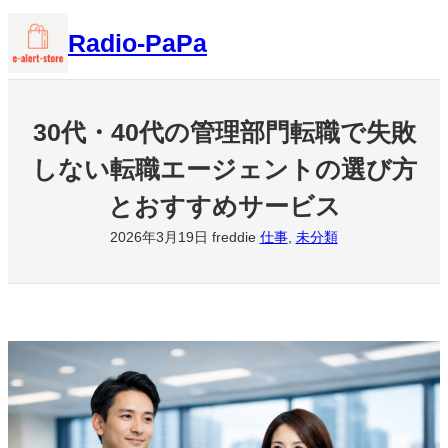
内
Radio-PaPa
容
を
ス
キ
30代・40代の管理部門転職で失敗
ッ
しない転職エージェントの選び方
プ
とおすすめサービス
2026年3月19日
freddie
仕事
, 
未分類